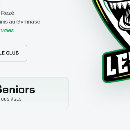
e Rezé.
éunis au Gymnase
uales
.
LE CLUB
eniors
TOUS ÂGES