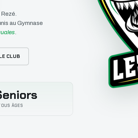
e Rezé.
éunis au Gymnase
uales
.
LE CLUB
eniors
TOUS ÂGES