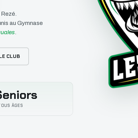
e Rezé.
éunis au Gymnase
uales
.
LE CLUB
eniors
TOUS ÂGES