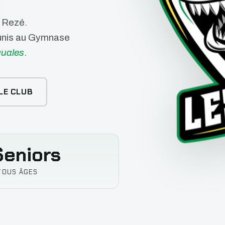
e Rezé.
éunis au Gymnase
uales
.
LE CLUB
eniors
TOUS ÂGES